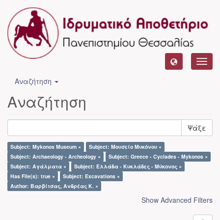
Toggl
navig
Αναζήτηση
Αναζήτηση
Ψάξε
Subject: Mykonos Museum ×
Subject: Μουσείο Μυκόνου ×
Subject: Archaeology - Archeology ×
Subject: Greece - Cyclades - Mykonos ×
Subject: Αγάλματα ×
Subject: Ελλάδα - Κυκλάδες - Μύκονος ×
Has File(s): true ×
Subject: Excavations ×
Author: Βαρβίτσας, Ανδρέας Κ. ×
Show Advanced Filters