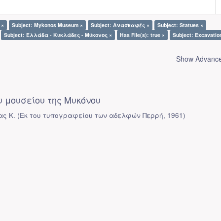
 ×
Subject: Mykonos Museum ×
Subject: Ανασκαφές ×
Subject: Statues ×
Subject: Ελλάδα - Κυκλάδες - Μύκονος ×
Has File(s): true ×
Subject: Excavatio
Show Advanced
 μουσείου της Μυκόνου
ας Κ.
(
Εκ του τυπογραφείου των αδελφών Περρή
,
1961
)