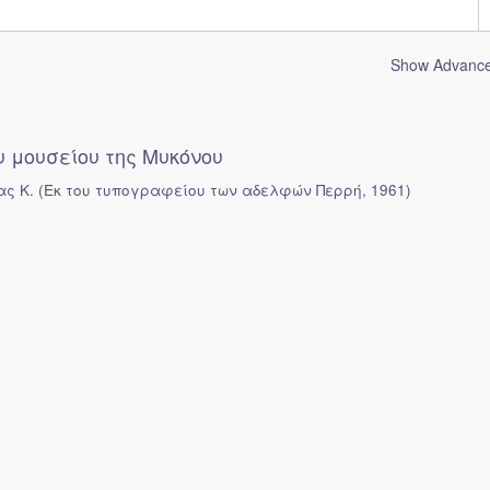
Show Advanced
 μουσείου της Μυκόνου
ας Κ.
(
Εκ του τυπογραφείου των αδελφών Περρή
,
1961
)