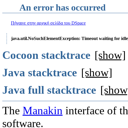
An error has occurred
Πήγαινε στην αρχική σελίδα του DSpace
java.util.NoSuchElementException: Timeout waiting for idle
Cocoon stacktrace
[show]
Java stacktrace
[show]
Java full stacktrace
[show
The
Manakin
interface of t
software.