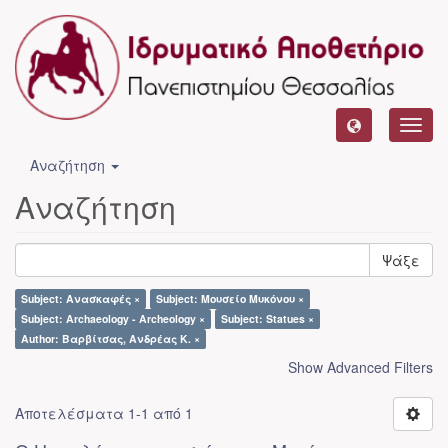
Toggl
navig
Αναζήτηση
Αναζήτηση
Ψάξε
Subject: Ανασκαφές ×
Subject: Μουσείο Μυκόνου ×
Subject: Archaeology - Archeology ×
Subject: Statues ×
Author: Βαρβίτσας, Ανδρέας Κ. ×
Show Advanced Filters
Αποτελέσματα 1-1 από 1