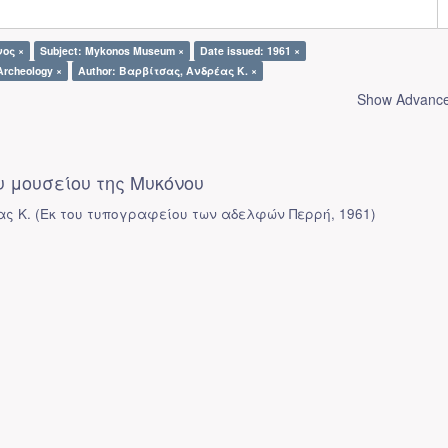
νος ×
Subject: Mykonos Museum ×
Date issued: 1961 ×
Archeology ×
Author: Βαρβίτσας, Ανδρέας Κ. ×
Show Advanced
 μουσείου της Μυκόνου
ας Κ.
(
Εκ του τυπογραφείου των αδελφών Περρή
,
1961
)