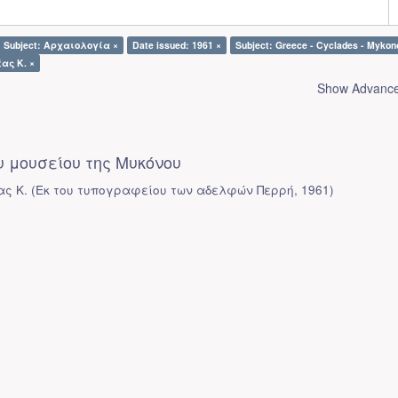
Subject: Αρχαιολογία ×
Date issued: 1961 ×
Subject: Greece - Cyclades - Mykon
ας Κ. ×
Show Advanced
 μουσείου της Μυκόνου
ας Κ.
(
Εκ του τυπογραφείου των αδελφών Περρή
,
1961
)