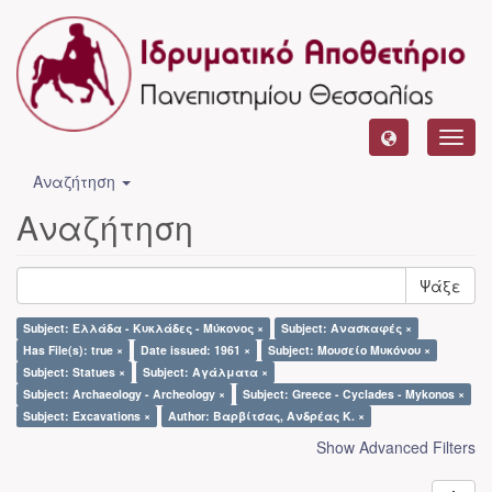
Toggl
navig
Αναζήτηση
Αναζήτηση
Ψάξε
Subject: Ελλάδα - Κυκλάδες - Μύκονος ×
Subject: Ανασκαφές ×
Has File(s): true ×
Date issued: 1961 ×
Subject: Μουσείο Μυκόνου ×
Subject: Statues ×
Subject: Αγάλματα ×
Subject: Archaeology - Archeology ×
Subject: Greece - Cyclades - Mykonos ×
Subject: Excavations ×
Author: Βαρβίτσας, Ανδρέας Κ. ×
Show Advanced Filters