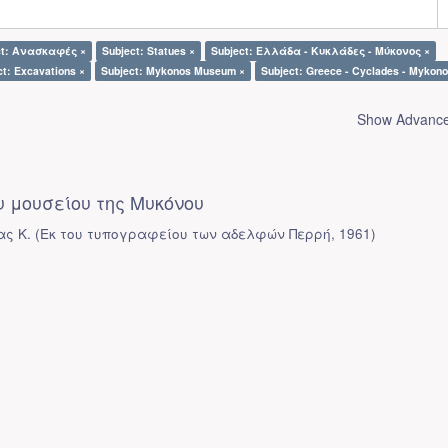
ct: Ανασκαφές ×
Subject: Statues ×
Subject: Ελλάδα - Κυκλάδες - Μύκονος ×
ct: Excavations ×
Subject: Mykonos Museum ×
Subject: Greece - Cyclades - Mykono
Show Advanced
 μουσείου της Μυκόνου
ας Κ.
(
Εκ του τυπογραφείου των αδελφών Περρή
,
1961
)