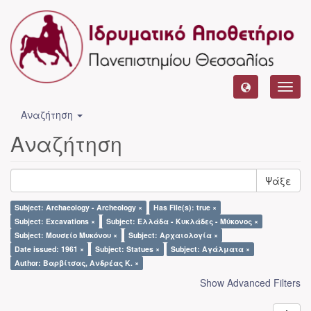
Toggl
navig
Αναζήτηση
Αναζήτηση
Ψάξε
Subject: Archaeology - Archeology ×
Has File(s): true ×
Subject: Excavations ×
Subject: Ελλάδα - Κυκλάδες - Μύκονος ×
Subject: Μουσείο Μυκόνου ×
Subject: Αρχαιολογία ×
Date issued: 1961 ×
Subject: Statues ×
Subject: Αγάλματα ×
Author: Βαρβίτσας, Ανδρέας Κ. ×
Show Advanced Filters