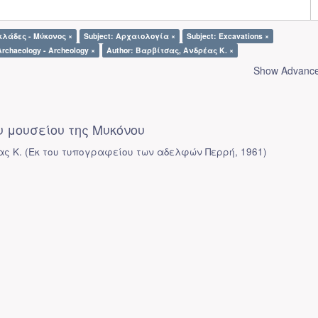
κλάδες - Μύκονος ×
Subject: Αρχαιολογία ×
Subject: Excavations ×
Archaeology - Archeology ×
Author: Βαρβίτσας, Ανδρέας Κ. ×
Show Advanced
 μουσείου της Μυκόνου
ας Κ.
(
Εκ του τυπογραφείου των αδελφών Περρή
,
1961
)