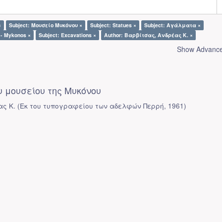
×
Subject: Μουσείο Μυκόνου ×
Subject: Statues ×
Subject: Αγάλματα ×
 - Mykonos ×
Subject: Excavations ×
Author: Βαρβίτσας, Ανδρέας Κ. ×
Show Advanced
 μουσείου της Μυκόνου
ας Κ.
(
Εκ του τυπογραφείου των αδελφών Περρή
,
1961
)