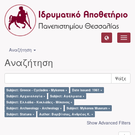
Toggl
navig
Αναζήτηση
Αναζήτηση
Ψάξε
Subject: Greece - Cyclades - Mykonos ×
Date issued: 1961 ×
Subject: Αρχαιολογία ×
Subject: Αγάλματα ×
Subject: Ελλάδα - Κυκλάδες - Μύκονος ×
Subject: Archaeology - Archeology ×
Subject: Mykonos Museum ×
Subject: Statues ×
Author: Βαρβίτσας, Ανδρέας Κ. ×
Show Advanced Filters