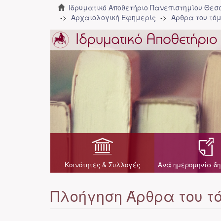
Ιδρυματικό Αποθετήριο Πανεπιστημίου Θε
Αρχαιολογική Εφημερίς
Άρθρα του τόμ
Κοινότητες & Συλλογές
Ανά ημερομηνία δη
Πλοήγηση Άρθρα του τό