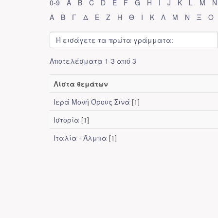
0-9
A
B
C
D
E
F
G
H
I
J
K
L
M
N
Α
Β
Γ
Δ
Ε
Ζ
Η
Θ
Ι
Κ
Λ
Μ
Ν
Ξ
Ο
Αποτελέσματα 1-3 από 3
Λίστα θεμάτων
Ιερά Μονή Όρους Σινά
[1]
Ιστορία
[1]
Ιταλία - Άλμπα
[1]