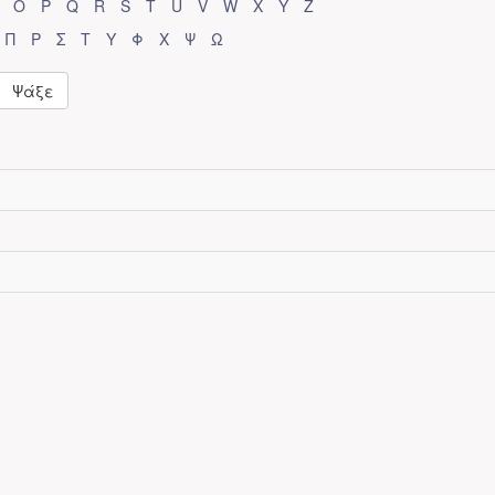
O
P
Q
R
S
T
U
V
W
X
Y
Z
Π
Ρ
Σ
Τ
Υ
Φ
Χ
Ψ
Ω
Ψάξε