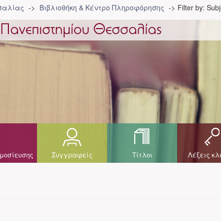
σσαλίας
Βιβλιοθήκη & Κέντρο Πληροφόρησης
Filter by: Sub
μοσίευσης
Συγγραφείς
Τίτλοι
Λέξεις κλ