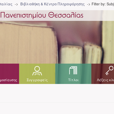
σσαλίας
Βιβλιοθήκη & Κέντρο Πληροφόρησης
Filter by: Sub
μοσίευσης
Συγγραφείς
Τίτλοι
Λέξεις κλ