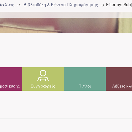
σσαλίας
Βιβλιοθήκη & Κέντρο Πληροφόρησης
Filter by: Sub
μοσίευσης
Συγγραφείς
Τίτλοι
Λέξεις κλ