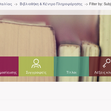
σσαλίας
Βιβλιοθήκη & Κέντρο Πληροφόρησης
Filter by: Sub
μοσίευσης
Συγγραφείς
Τίτλοι
Λέξεις κλ