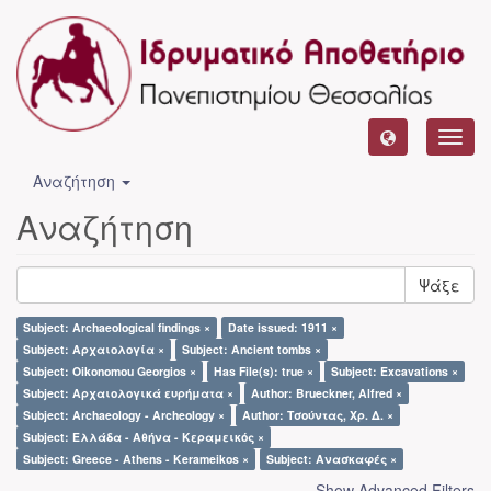
Toggl
navig
Αναζήτηση
Αναζήτηση
Ψάξε
Subject: Archaeological findings ×
Date issued: 1911 ×
Subject: Αρχαιολογία ×
Subject: Ancient tombs ×
Subject: Oikonomou Georgios ×
Has File(s): true ×
Subject: Excavations ×
Subject: Αρχαιολογικά ευρήματα ×
Author: Brueckner, Alfred ×
Subject: Archaeology - Archeology ×
Author: Τσούντας, Χρ. Δ. ×
Subject: Ελλάδα - Αθήνα - Κεραμεικός ×
Subject: Greece - Athens - Kerameikos ×
Subject: Ανασκαφές ×
Show Advanced Filters