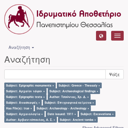
Toggl
navig
Αναζήτηση
Αναζήτηση
Ψάξε
Subject: Epigraphic monuments ×
Subject: Greece - Thessaly ×
Subject: Αρχαίοι τάφοι ×
Subject: Archaeological findings ×
Subject: Epigraphic texts ×
Author: Τσούντας, Χρ. Δ. ×
Subject: Ανασκαφές ×
Subject: Επιγραφικά κείμενα ×
Has File(s): true ×
Subject: Archaeology - Archeology ×
Subject: Αρχαιολογία ×
Date issued: 1911 ×
Subject: Excavations ×
Author: Αρβανιτόπουλος, Α. Σ. ×
Subject: Ancient tombs ×
Show Advanced Filters