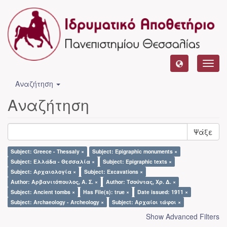
Toggl
navig
Αναζήτηση
Αναζήτηση
Ψάξε
Subject: Greece - Thessaly ×
Subject: Epigraphic monuments ×
Subject: Ελλάδα - Θεσσαλία ×
Subject: Epigraphic texts ×
Subject: Αρχαιολογία ×
Subject: Excavations ×
Author: Αρβανιτόπουλος, Α. Σ. ×
Author: Τσούντας, Χρ. Δ. ×
Subject: Ancient tombs ×
Has File(s): true ×
Date issued: 1911 ×
Subject: Archaeology - Archeology ×
Subject: Αρχαίοι τάφοι ×
Show Advanced Filters