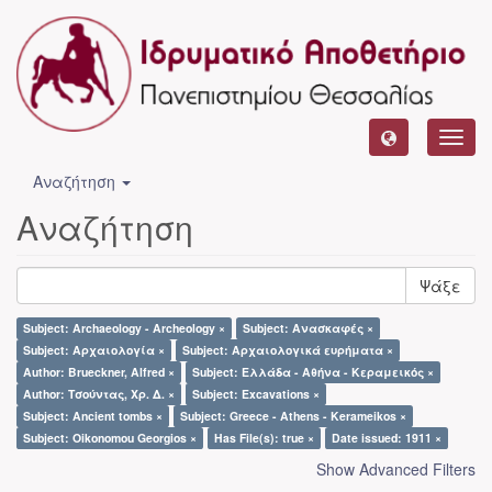
Toggl
navig
Αναζήτηση
Αναζήτηση
Ψάξε
Subject: Archaeology - Archeology ×
Subject: Ανασκαφές ×
Subject: Αρχαιολογία ×
Subject: Αρχαιολογικά ευρήματα ×
Author: Brueckner, Alfred ×
Subject: Ελλάδα - Αθήνα - Κεραμεικός ×
Author: Τσούντας, Χρ. Δ. ×
Subject: Excavations ×
Subject: Ancient tombs ×
Subject: Greece - Athens - Kerameikos ×
Subject: Oikonomou Georgios ×
Has File(s): true ×
Date issued: 1911 ×
Show Advanced Filters