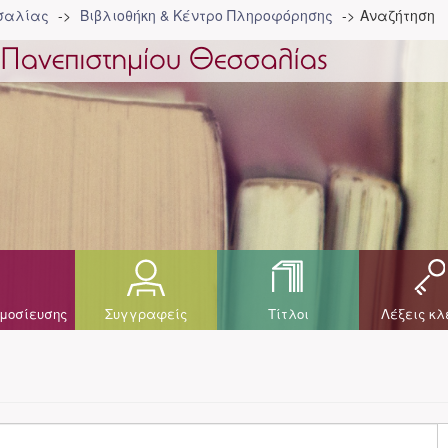
σσαλίας
Βιβλιοθήκη & Κέντρο Πληροφόρησης
Αναζήτηση
μοσίευσης
Συγγραφείς
Τίτλοι
Λέξεις κλ