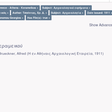
reece - Athens - Kerameikos ×
Subject: Αρχαιολογικά ευρήματα ×
ικός ×
Author: Τσούντας, Χρ. Δ. ×
Subject: Αρχαιολογία ×
Date issued: 1911 
konomou Georgios ×
Has File(s): true ×
Show Advanced
εραμεικού
rueckner, Alfred
(
Η εν Αθήναις Αρχαιολογική Εταιρεία
,
1911
)