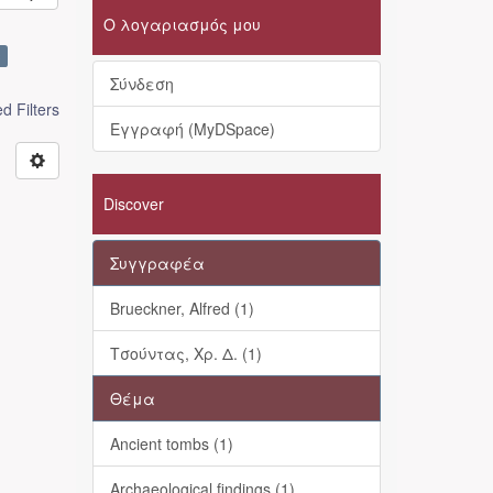
Ο λογαριασμός μου
×
Σύνδεση
 Filters
Εγγραφή (MyDSpace)
Discover
Συγγραφέα
Brueckner, Alfred (1)
Τσούντας, Χρ. Δ. (1)
Θέμα
Ancient tombs (1)
Archaeological findings (1)