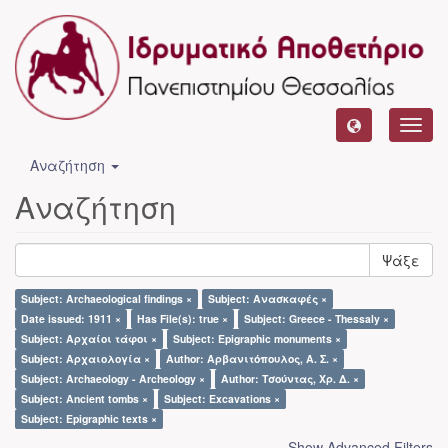
Toggl
navig
Αναζήτηση
Αναζήτηση
Ψάξε
Subject: Archaeological findings ×
Subject: Ανασκαφές ×
Date issued: 1911 ×
Has File(s): true ×
Subject: Greece - Thessaly ×
Subject: Αρχαίοι τάφοι ×
Subject: Epigraphic monuments ×
Subject: Αρχαιολογία ×
Author: Αρβανιτόπουλος, Α. Σ. ×
Subject: Archaeology - Archeology ×
Author: Τσούντας, Χρ. Δ. ×
Subject: Ancient tombs ×
Subject: Excavations ×
Subject: Epigraphic texts ×
Show Advanced Filters