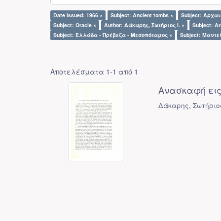
Date issued: 1966 ×
Subject: Ancient tombs ×
Subject: Αρχα
Subject: Oracle ×
Author: Δάκαρης, Σωτήριος Ι. ×
Subject: Ar
Subject: Ελλάδα - Πρέβεζα - Μεσοπόταμος ×
Subject: Μαντε
Αποτελέσματα 1-1 από 1
Ανασκαφή εις
Δάκαρης, Σωτήριος