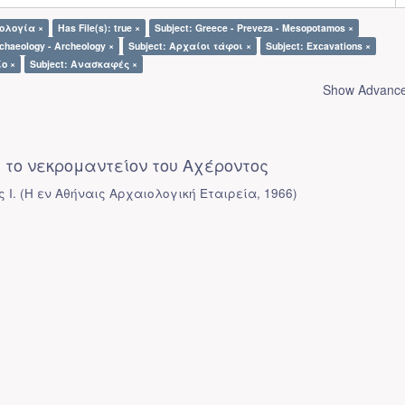
ιολογία ×
Has File(s): true ×
Subject: Greece - Preveza - Mesopotamos ×
chaeology - Archeology ×
Subject: Αρχαίοι τάφοι ×
Subject: Excavations ×
ίο ×
Subject: Ανασκαφές ×
Show Advanced
 το νεκρομαντείον του Αχέροντος
 Ι.
(
Η εν Αθήναις Αρχαιολογική Εταιρεία
,
1966
)