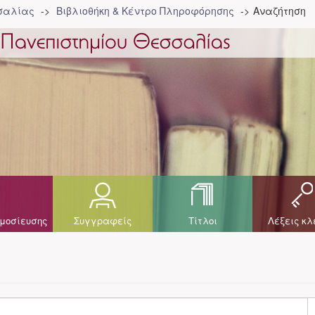
σσαλίας
Βιβλιοθήκη & Κέντρο Πληροφόρησης
Αναζήτηση
μοσίευσης
Συγγραφείς
Τίτλοι
Λέξεις κλ