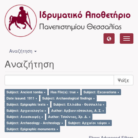
Toggl
navig
Αναζήτηση
Αναζήτηση
Ψάξε
Subject: Ancient tombs ×
Has File(s): true ×
Subject: Excavations ×
Date issued: 1911 ×
Subject: Archaeological findings ×
Subject: Epigraphic texts ×
Subject: Ελλάδα - Θεσσαλία ×
Subject: Αρχαιολογία ×
Author: Αρβανιτόπουλος, Α. Σ. ×
Subject: Ανασκαφές ×
Author: Τσούντας, Χρ. Δ. ×
Subject: Archaeology - Archeology ×
Subject: Αρχαίοι τάφοι ×
Subject: Epigraphic monuments ×
Show Advanced Filters