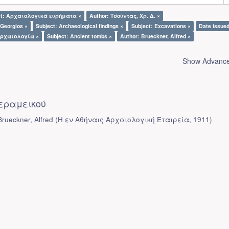
ct: Αρχαιολογικά ευρήματα ×
Author: Τσούντας, Χρ. Δ. ×
Georgios ×
Subject: Archaeological findings ×
Subject: Excavations ×
Date issued
Αρχαιολογία ×
Subject: Ancient tombs ×
Author: Brueckner, Alfred ×
Show Advanced
εραμεικού
rueckner, Alfred
(
Η εν Αθήναις Αρχαιολογική Εταιρεία
,
1911
)