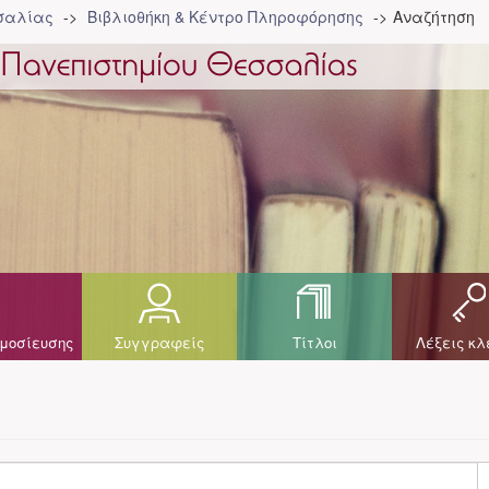
σσαλίας
Βιβλιοθήκη & Κέντρο Πληροφόρησης
Αναζήτηση
μοσίευσης
Συγγραφείς
Τίτλοι
Λέξεις κλ