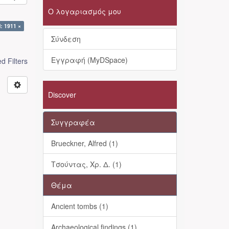
Ο λογαριασμός μου
: 1911 ×
Σύνδεση
Εγγραφή (MyDSpace)
 Filters
Discover
Συγγραφέα
Brueckner, Alfred (1)
Τσούντας, Χρ. Δ. (1)
Θέμα
Ancient tombs (1)
Archaeological findings (1)