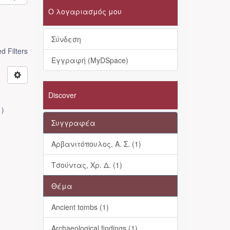
Ο λογαριασμός μου
Σύνδεση
 Filters
Εγγραφή (MyDSpace)
Discover
1
)
Συγγραφέα
Αρβανιτόπουλος, Α. Σ. (1)
Τσούντας, Χρ. Δ. (1)
Θέμα
Ancient tombs (1)
Archaeological findings (1)