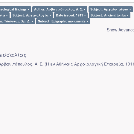
eological findings ×
Author: Αρβανιτόπουλος, Α. Σ. ×
Subject: Αρχαίοι τάφοι ×
λία ×
Subject: Αρχαιολογία ×
Date issued: 1911 ×
Subject: Ancient tombs ×
r: Τσούντας, Χρ. Δ. ×
Subject: Epigraphic monuments ×
Show Advanced
εσσαλίας
Αρβανιτόπουλος, Α. Σ.
(
Η εν Αθήναις Αρχαιολογική Εταιρεία
,
191