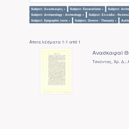
Subject: Ανασκαφές ×
Subject: Excavations ×
Subject: Archa
Subject: Archaeology - Archeology ×
Subject: Ελλάδα - Θεσσα
Subject: Epigraphic texts ×
Subject: Greece - Thessaly ×
Autho
Αποτελέσματα 1-1 από 1
Ανασκαφαί Θ
Τσούντας, Χρ. Δ.; 