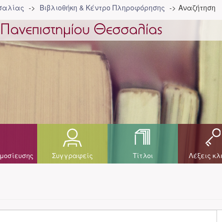
σσαλίας
Βιβλιοθήκη & Κέντρο Πληροφόρησης
Αναζήτηση
μοσίευσης
Συγγραφείς
Τίτλοι
Λέξεις κλ