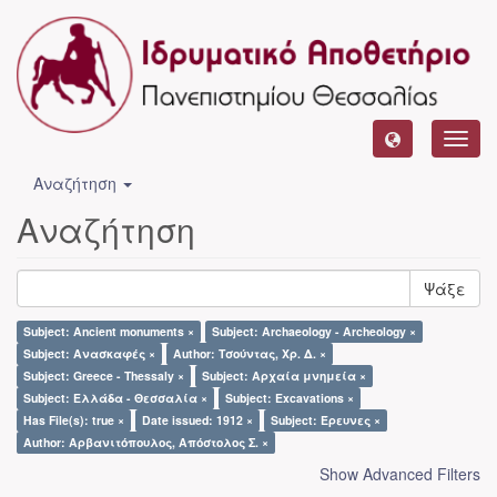
Toggl
navig
Αναζήτηση
Αναζήτηση
Ψάξε
Subject: Ancient monuments ×
Subject: Archaeology - Archeology ×
Subject: Ανασκαφές ×
Author: Τσούντας, Χρ. Δ. ×
Subject: Greece - Thessaly ×
Subject: Αρχαία μνημεία ×
Subject: Ελλάδα - Θεσσαλία ×
Subject: Excavations ×
Has File(s): true ×
Date issued: 1912 ×
Subject: Έρευνες ×
Author: Αρβανιτόπουλος, Απόστολος Σ. ×
Show Advanced Filters