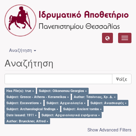
Toggl
navig
Αναζήτηση
Αναζήτηση
Ψάξε
Has File(s): true ×
Subject: Oikonomou Georgios ×
Subject: Greece - Athens - Kerameikos ×
Author: Τσούντας, Χρ. Δ. ×
Subject: Excavations ×
Subject: Αρχαιολογία ×
Subject: Ανασκαφές ×
Subject: Archaeological findings ×
Subject: Ancient tombs ×
Date issued: 1911 ×
Subject: Αρχαιολογικά ευρήματα ×
Author: Brueckner, Alfred ×
Show Advanced Filters