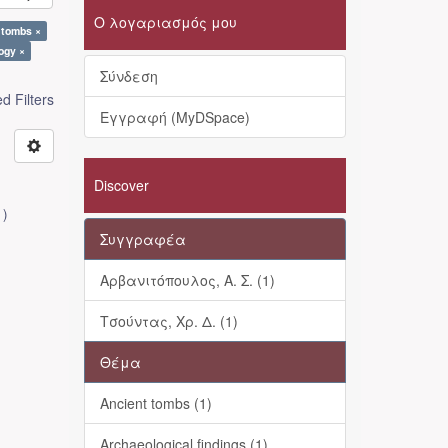
Ο λογαριασμός μου
 tombs ×
ogy ×
Σύνδεση
 Filters
Εγγραφή (MyDSpace)
Discover
1
)
Συγγραφέα
Αρβανιτόπουλος, Α. Σ. (1)
Τσούντας, Χρ. Δ. (1)
Θέμα
Ancient tombs (1)
Archaeological findings (1)