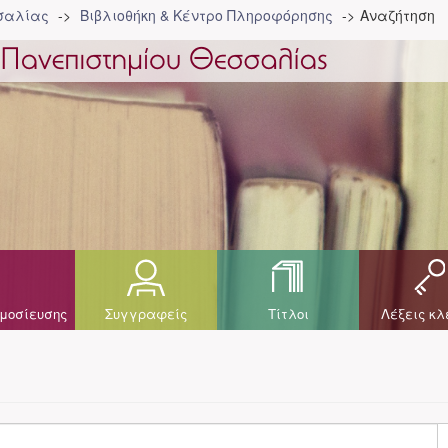
σσαλίας
Βιβλιοθήκη & Κέντρο Πληροφόρησης
Αναζήτηση
μοσίευσης
Συγγραφείς
Τίτλοι
Λέξεις κλ