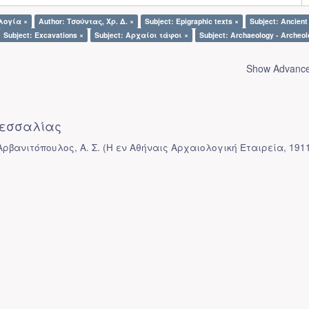
λογία ×
Author: Τσούντας, Χρ. Δ. ×
Subject: Epigraphic texts ×
Subject: Ancient
Subject: Excavations ×
Subject: Αρχαίοι τάφοι ×
Subject: Archaeology - Archeol
Show Advanced
εσσαλίας
Αρβανιτόπουλος, Α. Σ.
(
Η εν Αθήναις Αρχαιολογική Εταιρεία
,
191