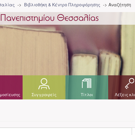
σσαλίας
Βιβλιοθήκη & Κέντρο Πληροφόρησης
Αναζήτηση
μοσίευσης
Συγγραφείς
Τίτλοι
Λέξεις κλ