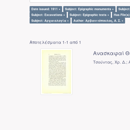
Date issued: 1911 ×
Subject: Epigraphic monuments ×
Subject
Subject: Excavations ×
Subject: Epigraphic texts ×
Has File(s)
Subject: Αρχαιολογία ×
Author: Αρβανιτόπουλος, Α. Σ. ×
Αποτελέσματα 1-1 από 1
Ανασκαφαί Θ
Τσούντας, Χρ. Δ.; 