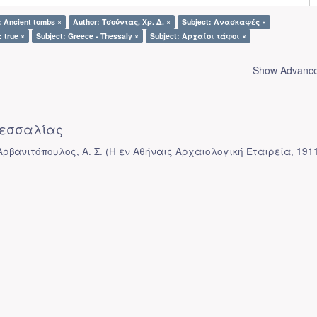
: Ancient tombs ×
Author: Τσούντας, Χρ. Δ. ×
Subject: Ανασκαφές ×
: true ×
Subject: Greece - Thessaly ×
Subject: Αρχαίοι τάφοι ×
Show Advanced
εσσαλίας
Αρβανιτόπουλος, Α. Σ.
(
Η εν Αθήναις Αρχαιολογική Εταιρεία
,
191