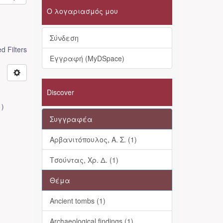
Ο λογαριασμός μου
Σύνδεση
 Filters
Εγγραφή (MyDSpace)
Discover
1
)
Συγγραφέα
Αρβανιτόπουλος, Α. Σ. (1)
Τσούντας, Χρ. Δ. (1)
Θέμα
Ancient tombs (1)
Archaeological findings (1)