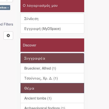
Ο λογαριασμός μου
eikos ×
Σύνδεση
 Filters
Εγγραφή (MyDSpace)
Discover
Συγγραφέα
Brueckner, Alfred (1)
Τσούντας, Χρ. Δ. (1)
Θέμα
Ancient tombs (1)
Archaeological findings (1)