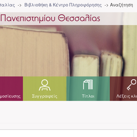
σσαλίας
Βιβλιοθήκη & Κέντρο Πληροφόρησης
Αναζήτηση
μοσίευσης
Συγγραφείς
Τίτλοι
Λέξεις κλ