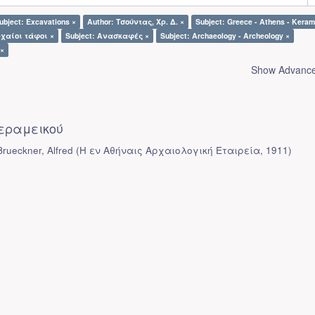
ubject: Excavations ×
Author: Τσούντας, Χρ. Δ. ×
Subject: Greece - Athens - Keram
ρχαίοι τάφοι ×
Subject: Ανασκαφές ×
Subject: Archaeology - Archeology ×
 ×
Show Advanced
εραμεικού
rueckner, Alfred
(
Η εν Αθήναις Αρχαιολογική Εταιρεία
,
1911
)