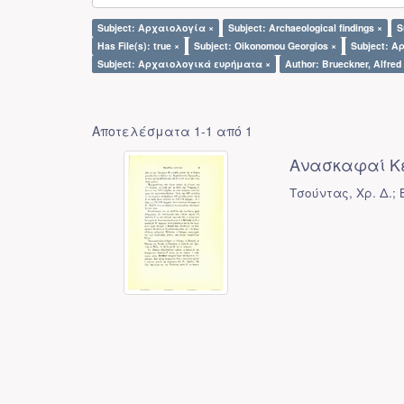
Subject: Αρχαιολογία ×
Subject: Archaeological findings ×
S
Has File(s): true ×
Subject: Oikonomou Georgios ×
Subject: Α
Subject: Αρχαιολογικά ευρήματα ×
Author: Brueckner, Alfred
Αποτελέσματα 1-1 από 1
Ανασκαφαί Κ
Τσούντας, Χρ. Δ.; B