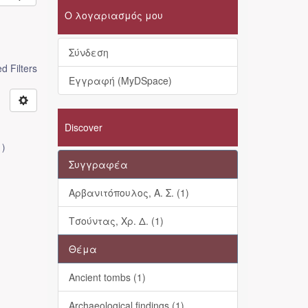
Ο λογαριασμός μου
Σύνδεση
 Filters
Εγγραφή (MyDSpace)
Discover
1
)
Συγγραφέα
Αρβανιτόπουλος, Α. Σ. (1)
Τσούντας, Χρ. Δ. (1)
Θέμα
Ancient tombs (1)
Archaeological findings (1)