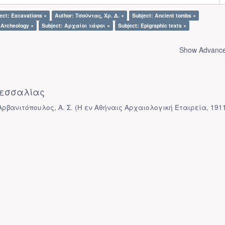
ect: Excavations ×
Author: Τσούντας, Χρ. Δ. ×
Subject: Ancient tombs ×
 Archeology ×
Subject: Αρχαίοι τάφοι ×
Subject: Epigraphic texts ×
Show Advanced
εσσαλίας
Αρβανιτόπουλος, Α. Σ.
(
Η εν Αθήναις Αρχαιολογική Εταιρεία
,
191