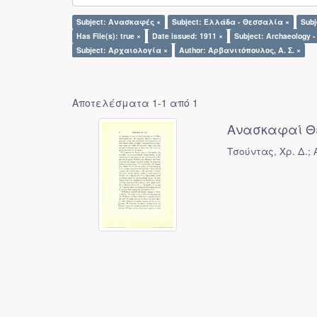
Subject: Ανασκαφές ×
Subject: Ελλάδα - Θεσσαλία ×
Subj
Has File(s): true ×
Date issued: 1911 ×
Subject: Archaeology -
Subject: Αρχαιολογία ×
Author: Αρβανιτόπουλος, Α. Σ. ×
Αποτελέσματα 1-1 από 1
Ανασκαφαί Θ
Τσούντας, Χρ. Δ.; 