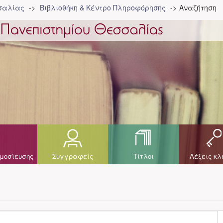
σσαλίας
Βιβλιοθήκη & Κέντρο Πληροφόρησης
Αναζήτηση
μοσίευσης
Συγγραφείς
Τίτλοι
Λέξεις κλ