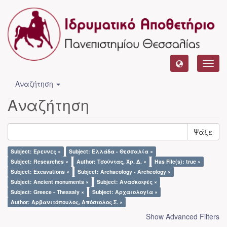
Toggl
navig
Αναζήτηση
Αναζήτηση
Ψάξε
Subject: Έρευνες ×
Subject: Ελλάδα - Θεσσαλία ×
Subject: Researches ×
Author: Τσούντας, Χρ. Δ. ×
Has File(s): true ×
Subject: Excavations ×
Subject: Archaeology - Archeology ×
Subject: Ancient monuments ×
Subject: Ανασκαφές ×
Subject: Greece - Thessaly ×
Subject: Αρχαιολογία ×
Author: Αρβανιτόπουλος, Απόστολος Σ. ×
Show Advanced Filters