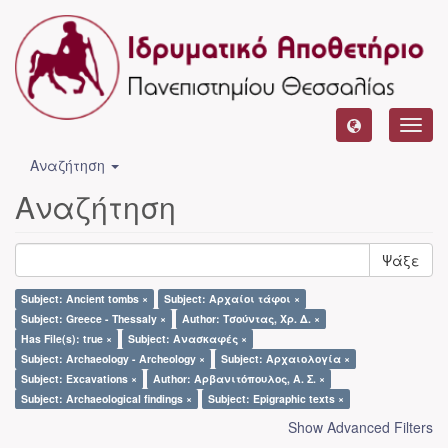
Toggl
navig
Αναζήτηση
Αναζήτηση
Ψάξε
Subject: Ancient tombs ×
Subject: Αρχαίοι τάφοι ×
Subject: Greece - Thessaly ×
Author: Τσούντας, Χρ. Δ. ×
Has File(s): true ×
Subject: Ανασκαφές ×
Subject: Archaeology - Archeology ×
Subject: Αρχαιολογία ×
Subject: Excavations ×
Author: Αρβανιτόπουλος, Α. Σ. ×
Subject: Archaeological findings ×
Subject: Epigraphic texts ×
Show Advanced Filters