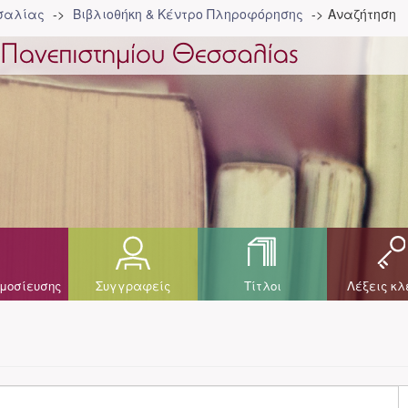
σσαλίας
Βιβλιοθήκη & Κέντρο Πληροφόρησης
Αναζήτηση
μοσίευσης
Συγγραφείς
Τίτλοι
Λέξεις κλ