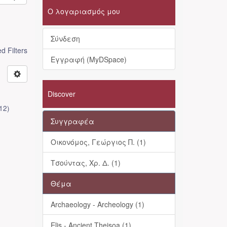
Ο λογαριασμός μου
Σύνδεση
 Filters
Εγγραφή (MyDSpace)
Discover
12
)
Συγγραφέα
Οικονόμος, Γεώργιος Π. (1)
Τσούντας, Χρ. Δ. (1)
Θέμα
Archaeology - Archeology (1)
Elis - Ancient Theisoa (1)