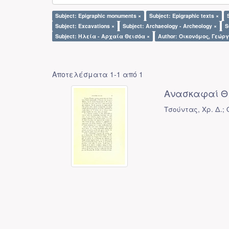
Subject: Epigraphic monuments ×
Subject: Epigraphic texts ×
Subject: Excavations ×
Subject: Archaeology - Archeology ×
S
Subject: Ηλεία - Αρχαία Θεισόα ×
Author: Οικονόμος, Γεώργ
Αποτελέσματα 1-1 από 1
Ανασκαφαί Θ
Τσούντας, Χρ. Δ.;