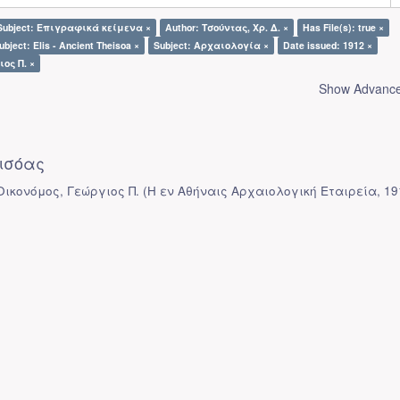
Subject: Επιγραφικά κείμενα ×
Author: Τσούντας, Χρ. Δ. ×
Has File(s): true ×
ubject: Elis - Ancient Theisoa ×
Subject: Αρχαιολογία ×
Date issued: 1912 ×
ιος Π. ×
Show Advanced
ισόας
 Οικονόμος, Γεώργιος Π.
(
Η εν Αθήναις Αρχαιολογική Εταιρεία
,
19