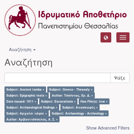
Toggl
navig
Αναζήτηση
Αναζήτηση
Ψάξε
Subject: Ancient tombs ×
Subject: Greece - Thessaly ×
Subject: Epigraphic texts ×
Author: Τσούντας, Χρ. Δ. ×
Date issued: 1911 ×
Subject: Excavations ×
Has File(s): true ×
Subject: Archaeological findings ×
Subject: Ανασκαφές ×
Subject: Αρχαίοι τάφοι ×
Subject: Archaeology - Archeology ×
Author: Αρβανιτόπουλος, Α. Σ. ×
Show Advanced Filters