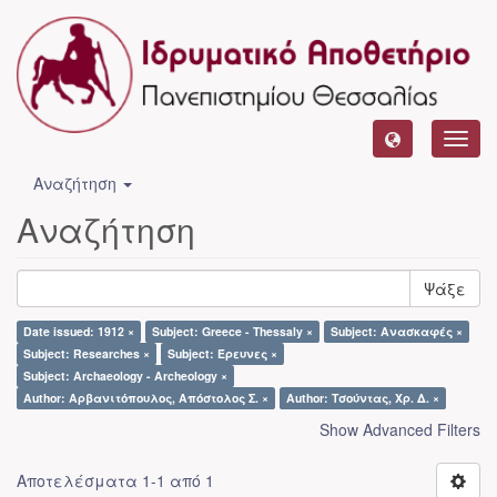
Toggl
navig
Αναζήτηση
Αναζήτηση
Ψάξε
Date issued: 1912 ×
Subject: Greece - Thessaly ×
Subject: Ανασκαφές ×
Subject: Researches ×
Subject: Έρευνες ×
Subject: Archaeology - Archeology ×
Author: Αρβανιτόπουλος, Απόστολος Σ. ×
Author: Τσούντας, Χρ. Δ. ×
Show Advanced Filters
Αποτελέσματα 1-1 από 1