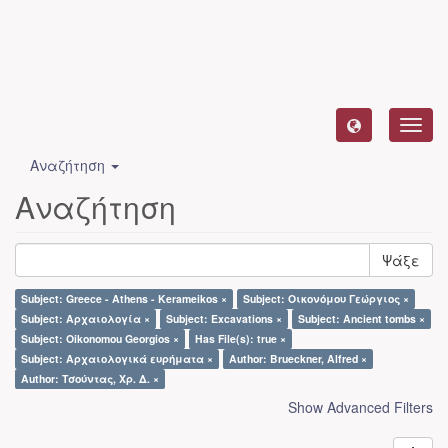
Toggl
navig
Αναζήτηση
Αναζήτηση
Ψάξε
Subject: Greece - Athens - Kerameikos ×
Subject: Οικονόμου Γεώργιος ×
Subject: Αρχαιολογία ×
Subject: Excavations ×
Subject: Ancient tombs ×
Subject: Oikonomou Georgios ×
Has File(s): true ×
Subject: Αρχαιολογικά ευρήματα ×
Author: Brueckner, Alfred ×
Author: Τσούντας, Χρ. Δ. ×
Show Advanced Filters