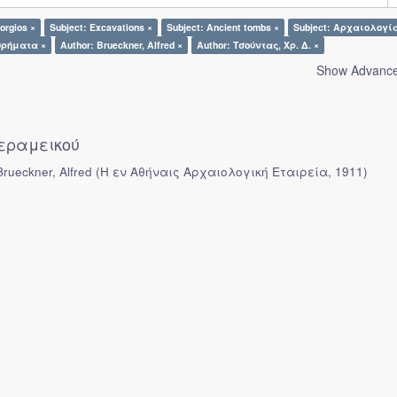
orgios ×
Subject: Excavations ×
Subject: Ancient tombs ×
Subject: Αρχαιολογί
υρήματα ×
Author: Brueckner, Alfred ×
Author: Τσούντας, Χρ. Δ. ×
Show Advanced
εραμεικού
rueckner, Alfred
(
Η εν Αθήναις Αρχαιολογική Εταιρεία
,
1911
)