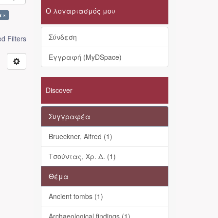
Ο λογαριασμός μου
α ×
Σύνδεση
 Filters
Εγγραφή (MyDSpace)
Discover
Συγγραφέα
Brueckner, Alfred (1)
Τσούντας, Χρ. Δ. (1)
Θέμα
Ancient tombs (1)
Archaeological findings (1)