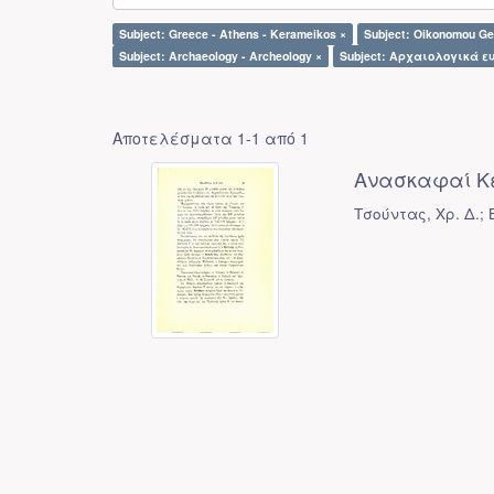
Subject: Greece - Athens - Kerameikos ×
Subject: Oikonomou Ge
Subject: Archaeology - Archeology ×
Subject: Αρχαιολογικά ε
Αποτελέσματα 1-1 από 1
Ανασκαφαί Κ
Τσούντας, Χρ. Δ.; B