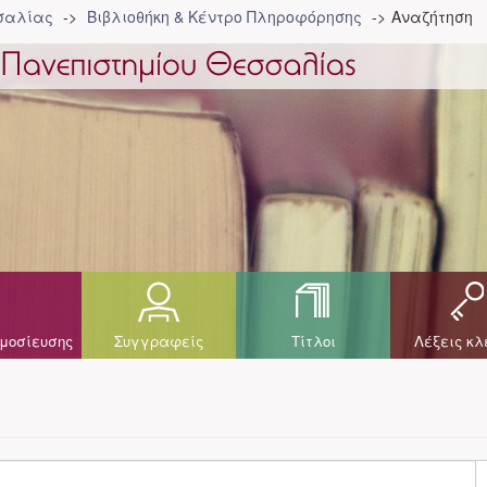
σσαλίας
Βιβλιοθήκη & Κέντρο Πληροφόρησης
Αναζήτηση
μοσίευσης
Συγγραφείς
Τίτλοι
Λέξεις κλ