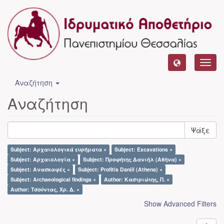
Toggl
navig
Αναζήτηση
Αναζήτηση
Ψάξε
Subject: Αρχαιολογικά ευρήματα ×
Subject: Excavations ×
Subject: Αρχαιολογία ×
Subject: Προφήτης Δανιήλ (Αθήνα) ×
Subject: Ανασκαφές ×
Subject: Profitis Daniil (Athens) ×
Subject: Archaeological findings ×
Author: Καστριώτης, Π. ×
Author: Τσούντας, Χρ. Δ. ×
Show Advanced Filters