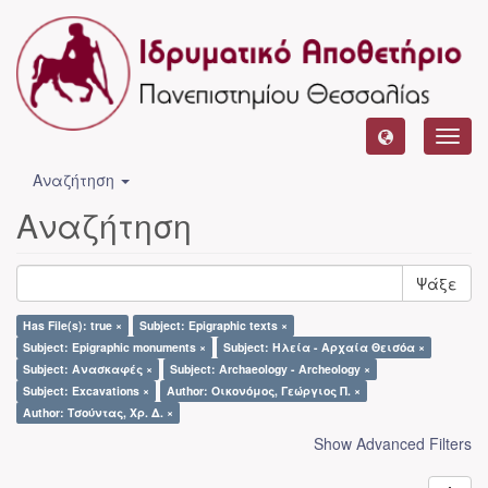
Toggl
navig
Αναζήτηση
Αναζήτηση
Ψάξε
Has File(s): true ×
Subject: Epigraphic texts ×
Subject: Epigraphic monuments ×
Subject: Ηλεία - Αρχαία Θεισόα ×
Subject: Ανασκαφές ×
Subject: Archaeology - Archeology ×
Subject: Excavations ×
Author: Οικονόμος, Γεώργιος Π. ×
Author: Τσούντας, Χρ. Δ. ×
Show Advanced Filters