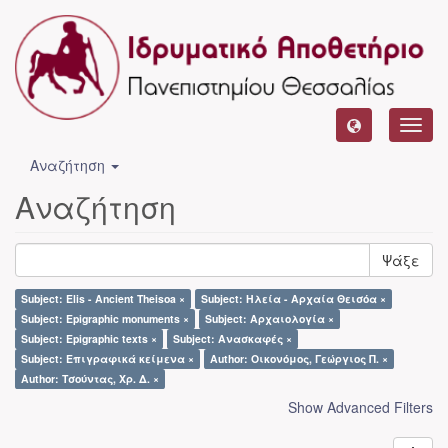
Toggl
navig
Αναζήτηση
Αναζήτηση
Ψάξε
Subject: Elis - Ancient Theisoa ×
Subject: Ηλεία - Αρχαία Θεισόα ×
Subject: Epigraphic monuments ×
Subject: Αρχαιολογία ×
Subject: Epigraphic texts ×
Subject: Ανασκαφές ×
Subject: Επιγραφικά κείμενα ×
Author: Οικονόμος, Γεώργιος Π. ×
Author: Τσούντας, Χρ. Δ. ×
Show Advanced Filters