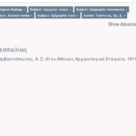
ogical findings ×
Subject: Αρχαίοι τάφοι ×
Subject: Epigraphic monuments ×
ject: Ancient tombs ×
Subject: Epigraphic texts ×
Author: Τσούντας, Χρ. Δ. ×
Show Advanced
εσσαλίας
Αρβανιτόπουλος, Α. Σ.
(
Η εν Αθήναις Αρχαιολογική Εταιρεία
,
191