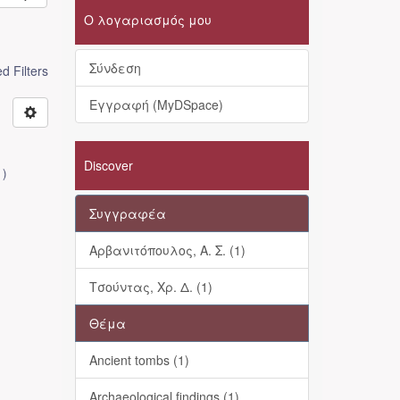
Ο λογαριασμός μου
Σύνδεση
 Filters
Εγγραφή (MyDSpace)
Discover
1
)
Συγγραφέα
Αρβανιτόπουλος, Α. Σ. (1)
Τσούντας, Χρ. Δ. (1)
Θέμα
Ancient tombs (1)
Archaeological findings (1)