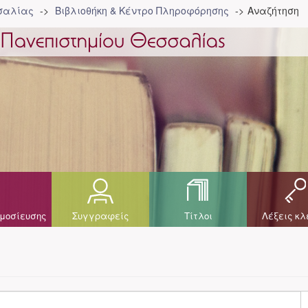
σσαλίας
Βιβλιοθήκη & Κέντρο Πληροφόρησης
Αναζήτηση
μοσίευσης
Συγγραφείς
Τίτλοι
Λέξεις κλ