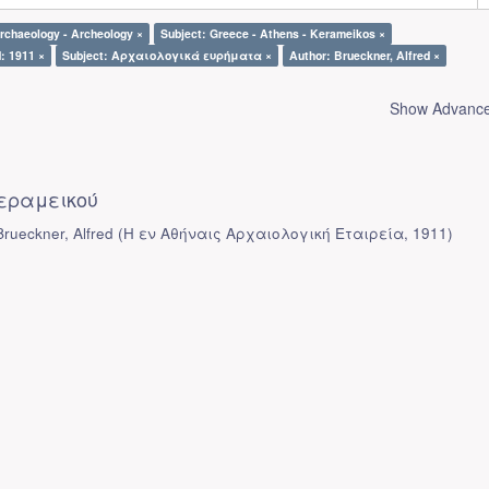
rchaeology - Archeology ×
Subject: Greece - Athens - Kerameikos ×
: 1911 ×
Subject: Αρχαιολογικά ευρήματα ×
Author: Brueckner, Alfred ×
Show Advanced
εραμεικού
rueckner, Alfred
(
Η εν Αθήναις Αρχαιολογική Εταιρεία
,
1911
)