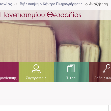
σσαλίας
Βιβλιοθήκη & Κέντρο Πληροφόρησης
Αναζήτηση
μοσίευσης
Συγγραφείς
Τίτλοι
Λέξεις κλ