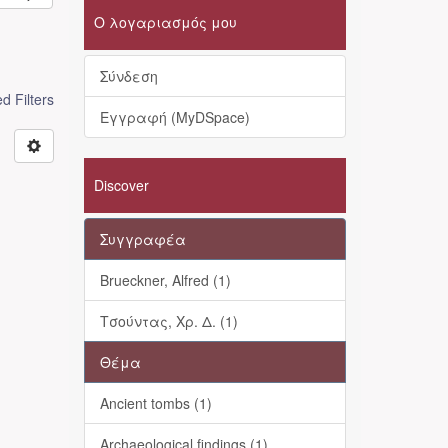
Ο λογαριασμός μου
Σύνδεση
 Filters
Εγγραφή (MyDSpace)
Discover
Συγγραφέα
Brueckner, Alfred (1)
Τσούντας, Χρ. Δ. (1)
Θέμα
Ancient tombs (1)
Archaeological findings (1)