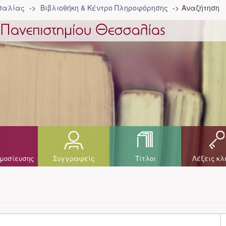
σσαλίας
Βιβλιοθήκη & Κέντρο Πληροφόρησης
Αναζήτηση
μοσίευσης
Συγγραφείς
Τίτλοι
Λέξεις κλ