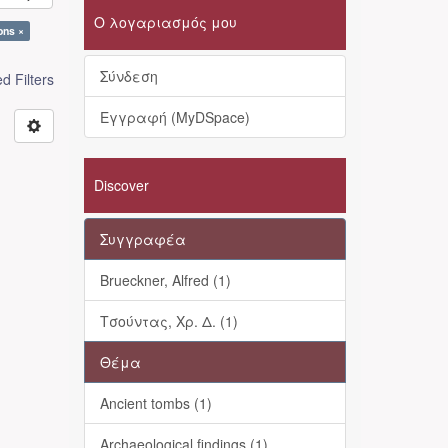
Ο λογαριασμός μου
ons ×
Σύνδεση
 Filters
Εγγραφή (MyDSpace)
Discover
Συγγραφέα
Brueckner, Alfred (1)
Τσούντας, Χρ. Δ. (1)
Θέμα
Ancient tombs (1)
Archaeological findings (1)