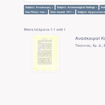
Subject: Ανασκαφές ×
Subject: Archaeological findings ×
Sub
Has File(s): true ×
Date issued: 1911 ×
Subject: Αρχαιολογι
Αποτελέσματα 1-1 από 1
Ανασκαφαί Κ
Τσούντας, Χρ. Δ.; B