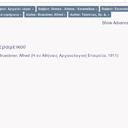
ject: Αρχαίοι τάφοι ×
Subject: Greece - Athens - Kerameikos ×
Subject: Excavati
κά ευρήματα ×
Author: Brueckner, Alfred ×
Author: Τσούντας, Χρ. Δ. ×
Show Advanced
εραμεικού
rueckner, Alfred
(
Η εν Αθήναις Αρχαιολογική Εταιρεία
,
1911
)