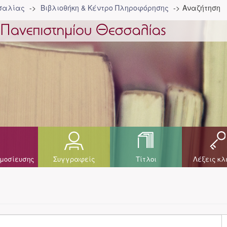
σσαλίας
Βιβλιοθήκη & Κέντρο Πληροφόρησης
Αναζήτηση
μοσίευσης
Συγγραφείς
Τίτλοι
Λέξεις κλ