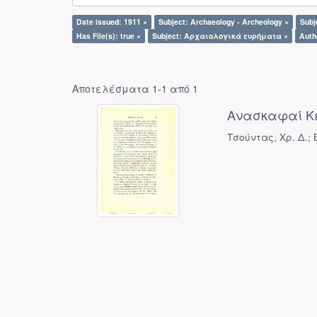
Date issued: 1911 ×
Subject: Archaeology - Archeology ×
Subj
Has File(s): true ×
Subject: Αρχαιολογικά ευρήματα ×
Auth
Αποτελέσματα 1-1 από 1
Ανασκαφαί Κ
Τσούντας, Χρ. Δ.; B