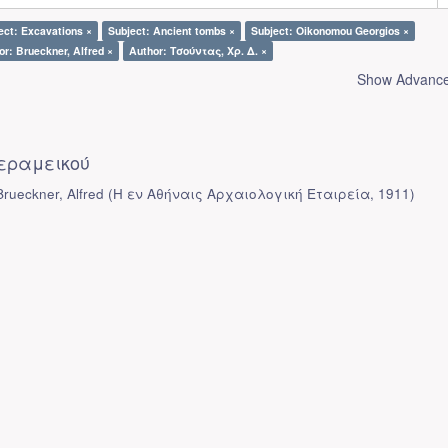
ect: Excavations ×
Subject: Ancient tombs ×
Subject: Oikonomou Georgios ×
or: Brueckner, Alfred ×
Author: Τσούντας, Χρ. Δ. ×
Show Advanced
εραμεικού
rueckner, Alfred
(
Η εν Αθήναις Αρχαιολογική Εταιρεία
,
1911
)