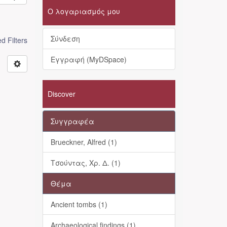
Ο λογαριασμός μου
Σύνδεση
 Filters
Εγγραφή (MyDSpace)
Discover
Συγγραφέα
Brueckner, Alfred (1)
Τσούντας, Χρ. Δ. (1)
Θέμα
Ancient tombs (1)
Archaeological findings (1)