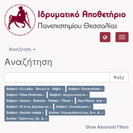
Toggl
navig
Αναζήτηση
Αναζήτηση
Ψάξε
Subject: Ελλάδα - Βοιωτία - Θήβα ×
Subject: Excavations ×
Subject: Filios Dimitrios ×
Subject: Αρχαιολογία ×
Subject: Greece - Boeotia - Thebes - Thivai ×
Has File(s): true ×
Subject: Φίλιος Δημήτριος ×
Subject: Ανασκαφές ×
Subject: Ancient tombs ×
Author: Κεραμόπουλλος, Αντ. Δ. ×
Author: Τσούντας, Χρ. Δ. ×
Show Advanced Filters