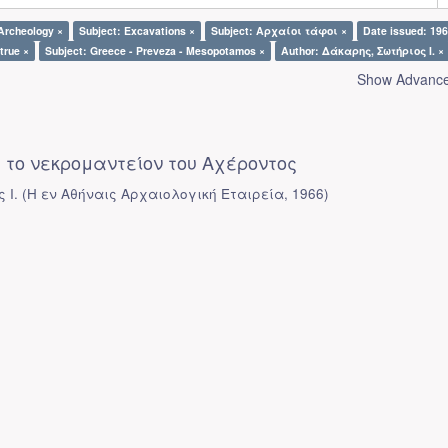
Archeology ×
Subject: Excavations ×
Subject: Αρχαίοι τάφοι ×
Date issued: 196
 true ×
Subject: Greece - Preveza - Mesopotamos ×
Author: Δάκαρης, Σωτήριος Ι. ×
Show Advanced
 το νεκρομαντείον του Αχέροντος
 Ι.
(
Η εν Αθήναις Αρχαιολογική Εταιρεία
,
1966
)