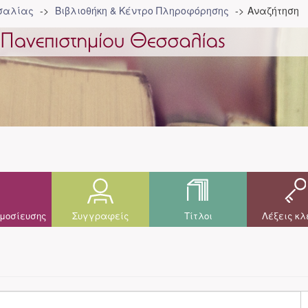
σσαλίας
Βιβλιοθήκη & Κέντρο Πληροφόρησης
Αναζήτηση
μοσίευσης
Συγγραφείς
Τίτλοι
Λέξεις κλ