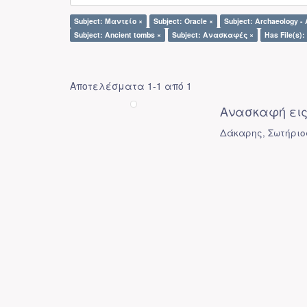
Subject: Μαντείο ×
Subject: Oracle ×
Subject: Archaeology - 
Subject: Ancient tombs ×
Subject: Ανασκαφές ×
Has File(s):
Αποτελέσματα 1-1 από 1
Ανασκαφή εις
Δάκαρης, Σωτήριος